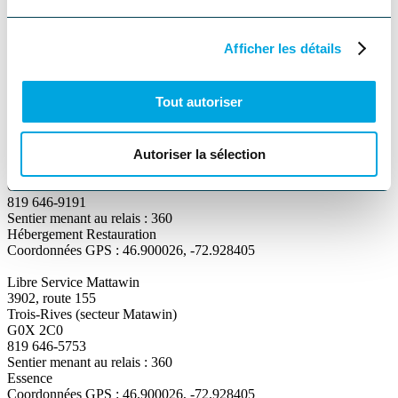
Club Motoneige de Mattawin
Club
#
408 (Mauricie)
Afficher les détails
Achetez votre droit d'accès en ligne
Tout autoriser
RELAIS MOTONEIGE
Hôtel Marineau Mattawin
Autoriser la sélection
3911, route 155
Trois-Rives (secteur Matawin)
G0X 2C0
819 646-9191
Sentier menant au relais : 360
Hébergement Restauration
Coordonnées GPS : 46.900026, -72.928405
Libre Service Mattawin
3902, route 155
Trois-Rives (secteur Matawin)
G0X 2C0
819 646-5753
Sentier menant au relais : 360
Essence
Coordonnées GPS : 46.900026, -72.928405