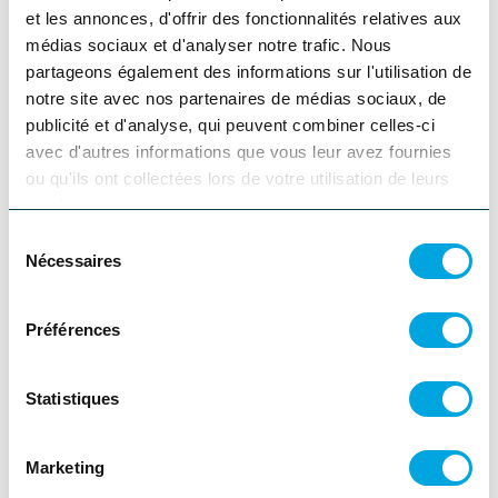
Accueil
et les annonces, d'offrir des fonctionnalités relatives aux
Nous joindre
médias sociaux et d'analyser notre trafic. Nous
Infolettre
partageons également des informations sur l'utilisation de
Français
notre site avec nos partenaires de médias sociaux, de
English
publicité et d'analyse, qui peuvent combiner celles-ci
Fermer
avec d'autres informations que vous leur avez fournies
Go
ou qu'ils ont collectées lors de votre utilisation de leurs
services.
Accueil
Clubs de motoneige
Sélection
Nécessaires
Partager
Facebook
Twitter
Pinterest
Courriel
du
Olivier Croteau
consentement
Voir la galerie d'images
Préférences
Olivier Croteau
Précédent
Suivant
Fermer
Statistiques
Club Motoneige de Mattawin
Marketing
Trois-Rives