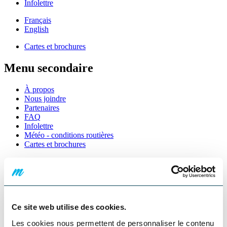
Infolettre
Français
English
Cartes et brochures
Menu secondaire
À propos
Nous joindre
Partenaires
FAQ
Infolettre
Météo - conditions routières
Cartes et brochures
Menu des audiences
Cartes et brochures
Menu complémentaire
Ce site web utilise des cookies.
Les cookies nous permettent de personnaliser le contenu