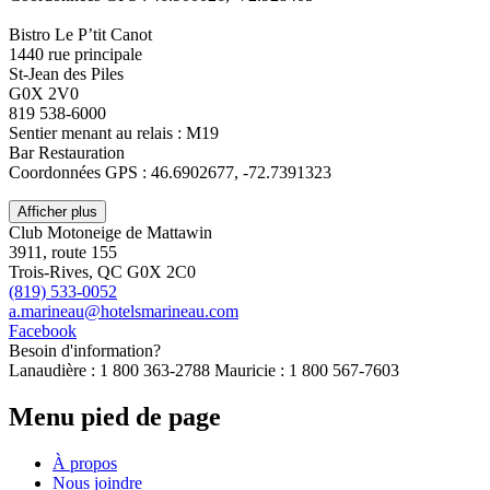
Bistro Le P’tit Canot
1440 rue principale
St-Jean des Piles
G0X 2V0
819 538-6000
Sentier menant au relais : M19
Bar Restauration
Coordonnées GPS : 46.6902677, -72.7391323
Afficher plus
Club Motoneige de Mattawin
3911, route 155
Trois-Rives, QC G0X 2C0
(819) 533-0052
a.marineau@hotelsmarineau.com
Facebook
Besoin d'information?
Lanaudière : 1 800 363-2788 Mauricie : 1 800 567-7603
Menu pied de page
À propos
Nous joindre