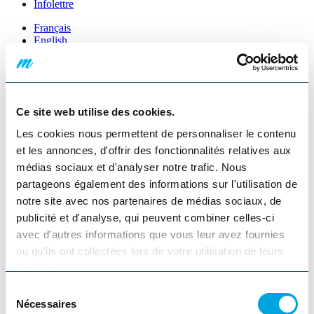
Infolettre
Français
English
Cartes et brochures
Menu secondaire
Ce site web utilise des cookies.
À propos
Les cookies nous permettent de personnaliser le contenu
Nous joindre
Partenaires
et les annonces, d'offrir des fonctionnalités relatives aux
FAQ
médias sociaux et d'analyser notre trafic. Nous
Infolettre
partageons également des informations sur l'utilisation de
Météo - conditions routières
Cartes et brochures
notre site avec nos partenaires de médias sociaux, de
publicité et d'analyse, qui peuvent combiner celles-ci
Menu des audiences
avec d'autres informations que vous leur avez fournies
ou qu'ils ont collectées lors de votre utilisation de leurs
Cartes et brochures
services.
Menu complémentaire
Sélection
Nécessaires
du