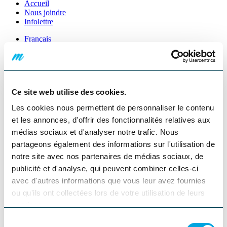
Accueil
Nous joindre
Infolettre
Français
English
Fermer
Go
Ce site web utilise des cookies.
Accueil
Restaurants
Les cookies nous permettent de personnaliser le contenu
et les annonces, d'offrir des fonctionnalités relatives aux
Partager
Facebook
Twitter
Pinterest
Courriel
Voir la galerie d'images
médias sociaux et d'analyser notre trafic. Nous
partageons également des informations sur l'utilisation de
Précédent
Suivant
Fermer
notre site avec nos partenaires de médias sociaux, de
publicité et d'analyse, qui peuvent combiner celles-ci
Pourvoirie Auberge La
avec d'autres informations que vous leur avez fournies
Barrière | Escapa - restaurant
ou qu'ils ont collectées lors de votre utilisation de leurs
services.
Sainte-Émélie-de-L'Énergie
Sélection