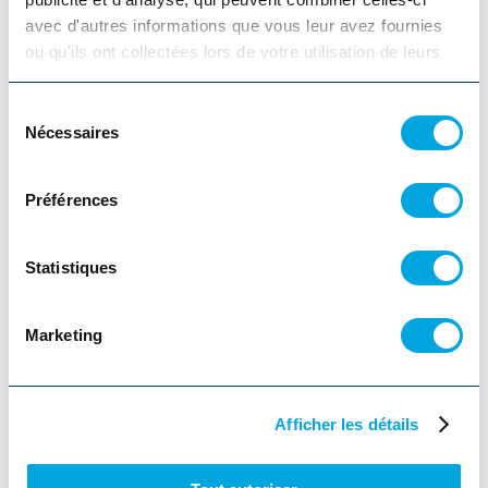
Saint-Alexis-des-Monts
avec d'autres informations que vous leur avez fournies
ou qu'ils ont collectées lors de votre utilisation de leurs
services.
Station d'essence
Sélection
Nécessaires
du
Service de guide en sentier
consentement
Préférences
Restaurant
Statistiques
Location de motoneige
Marketing
Internet sans-fil
Afficher les détails
Spa