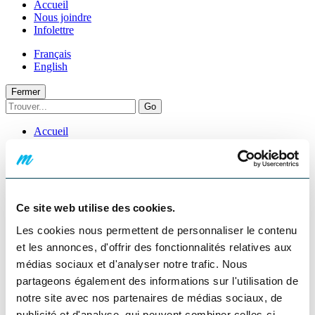
Accueil
Nous joindre
Infolettre
Français
English
Fermer
Go
Accueil
Services motoneige
Partager
Facebook
Twitter
Pinterest
Courriel
Voir la galerie d'images
Ce site web utilise des cookies.
Précédent
Suivant
Fermer
Les cookies nous permettent de personnaliser le contenu
et les annonces, d'offrir des fonctionnalités relatives aux
Auberge du Lac-à-l'eau-Claire
médias sociaux et d'analyser notre trafic. Nous
- autres services
partageons également des informations sur l'utilisation de
notre site avec nos partenaires de médias sociaux, de
publicité et d'analyse, qui peuvent combiner celles-ci