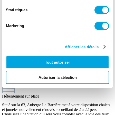
Statistiques
Sainte-Émélie-de-L'Énergie
Marketing
Station d'essence
Afficher les détails
Restaurant
Tout autoriser
Location de motoneige
Autoriser la sélection
Internet sans-fil
Hébergement sur place
Situé sur la 63, Auberge La Barrière met à votre disposition chalets
et jumelés nouvellement rénovés accueillant de 2 à 22 pers
Choisissez l’habitation qui sera vous combler avec la joie des feux