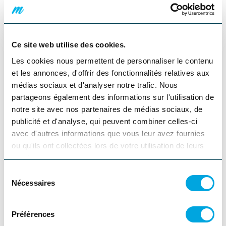
Accueil
Nous joindre
Infolettre
Français
Ce site web utilise des cookies.
English
Les cookies nous permettent de personnaliser le contenu
Fermer
et les annonces, d'offrir des fonctionnalités relatives aux
Go
médias sociaux et d'analyser notre trafic. Nous
Accueil
partageons également des informations sur l'utilisation de
Services motoneige
notre site avec nos partenaires de médias sociaux, de
Partager
Facebook
Twitter
Pinterest
Courriel
publicité et d'analyse, qui peuvent combiner celles-ci
Voir la galerie d'images
avec d'autres informations que vous leur avez fournies
ou qu'ils ont collectées lors de votre utilisation de leurs
services.
Précédent
Suivant
Fermer
Sélection
Pourvoirie Auberge La
Nécessaires
du
consentement
Barrière | Escapa - autres
Préférences
services